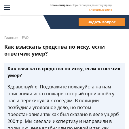
Романов Артём
- Юрист по гражданскому праву
Спросить юриста
Задать вопрос
-
Главная
FAQ
Как взыскать средства по иску, если
ответчик умер?
Как взыскать средства по иску, если ответчик
умер?
Здравствуйте! Подскажите пожалуйста на нам
присвоили иск о пожаре который произошёл у
нас и перекинулся к соседям. В полиции
возбудили уголовное дело, но потом
преостановили так как был сказано в деле ущерб
200 т р. Мы сделали икспертизу и направили в
полицию, дела возбудили по новой и так как