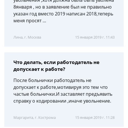
увольнения ,хотя должна была быть уволена
8января , но в заявление был не правильно
указан год вместо 2019 написан 2018,теперь
меня просят …
Лина, г. Москва
15 января 2019 г. 11:43
Что делать, если работодатель не
допускает к работе?
После больнички работодатель не
допускает к работе,мотивируя это тем что
частые больнички.И заставляет предъявить
справку о кодировании ,иначе увольнение.
Маргарита, г. Кострома
15 января 2019 г. 11:28