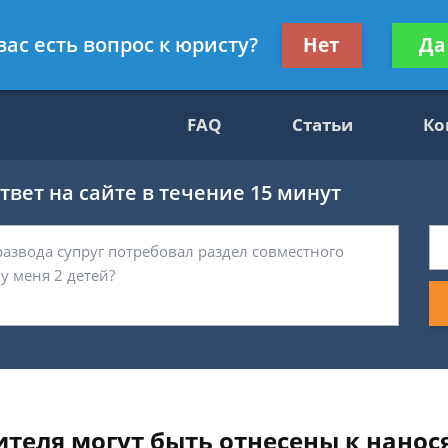
нскому праву
Получите консул
вас есть вопрос к юристу?
Нет
Да
бес
FAQ
Статьи
Ко
вет на сайте в течение 15 минут
ителя могут быть отнесены к нано