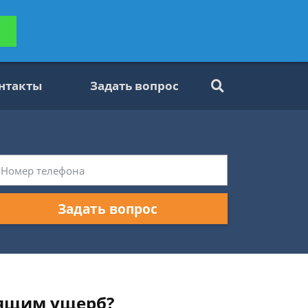
ьтацию
Задать вопрос
платно
нтакты
Задать вопрос
Задать вопрос
сящим ущерб?