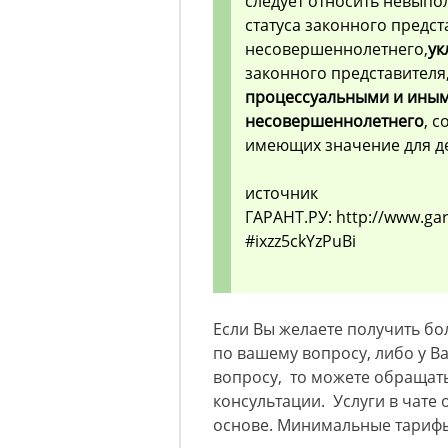
следует относить невыпо
статуса законного предст
несовершеннолетнего,
ук
законного представителя
процессуальными и ины
несовершеннолетнего
, 
имеющих значение для де
источник
ГАРАНТ.РУ: http://www.ga
#ixzz5ckYzPuBi
Если Вы желаете получить б
по вашему вопросу, либо у 
вопросу, то можете обращат
консультации. Услуги в чате
основе. Минимальные тарифы