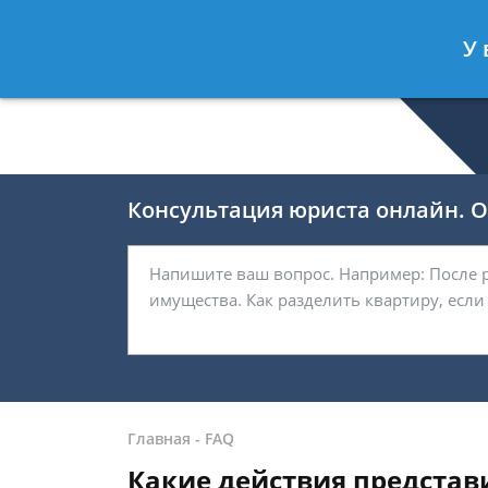
Романов Артём
- Юрист по гражда
У 
Спросить юриста
Консультация юриста онлайн. От
Главная
-
FAQ
Какие действия представ