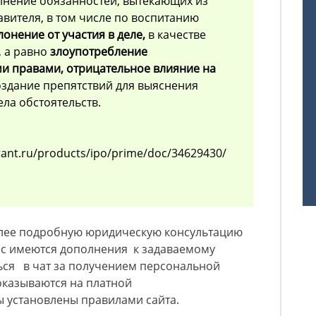
лнение обязанностей, вытекающих из
авителя, в том числе по воспитанию
лонение от участия в деле,
в качестве
, а равно
злоупотребление
ми правами,
отрицательное влияние на
создание препятствий для выяснения
ла обстоятельств.
rant.ru/products/ipo/prime/doc/34629430/
олее подробную юридическую консультацию
Вас имеются дополнения к задаваемому
ься в чат за получением персональной
 оказываются на платной
 установлены правилами сайта.