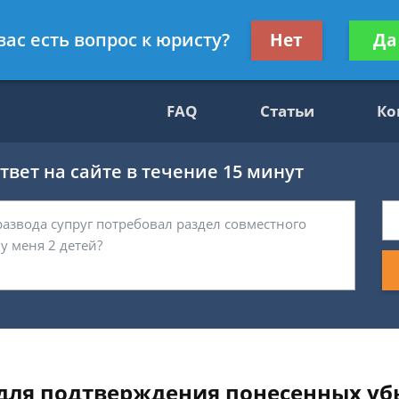
нскому праву
Получите консул
вас есть вопрос к юристу?
Нет
Да
бес
FAQ
Статьи
Ко
вет на сайте в течение 15 минут
для подтверждения понесенных уб