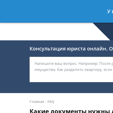
Романов Артём
- Юрист по гражда
У 
Спросить юриста
Консультация юриста онлайн. От
Главная
-
FAQ
Какие документы нужны 