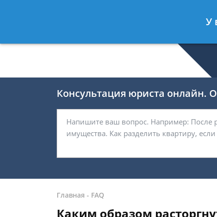
Романов Артём
- Юрист по гражда
У 
Спросить юриста
Консультация юриста онлайн. От
Главная
-
FAQ
Каким образом расторгну