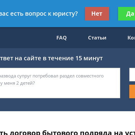
нскому праву
Получите консул
вас есть вопрос к юристу?
Нет
Да
бес
FAQ
Статьи
Ко
вет на сайте в течение 15 минут
ть договор бытового подряда на ус