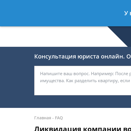
Романов Артём
- Юрист по гражда
У 
Спросить юриста
Консультация юриста онлайн. От
Главная
-
FAQ
Ликвидация компании во