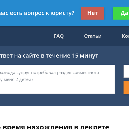
нскому праву
Получите консул
вас есть вопрос к юристу?
Нет
Да
бес
FAQ
Статьи
Ко
вет на сайте в течение 15 минут
 время нахождения в декрете