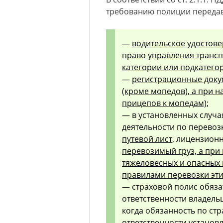
требованию полиции передав
—
водительское удостов
право управления транс
категории или подкатего
—
регистрационные доку
(кроме мопедов), а при 
прицепов к мопедам);
— в установленных случа
деятельности по перевоз
путевой лист
, лицензион
перевозимый груз, а при
тяжеловесных и опасных
правилами перевозки эти
— страховой полис обяза
ответственности владельц
когда обязанность по ст
ответственности установ