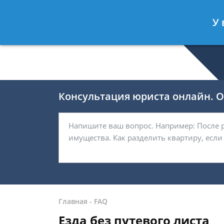
Романов Артём
- Юрист по гражда
У 
Спросить юриста
Консультация юриста онлайн. От
Главная
-
FAQ
Езда без путевого листа