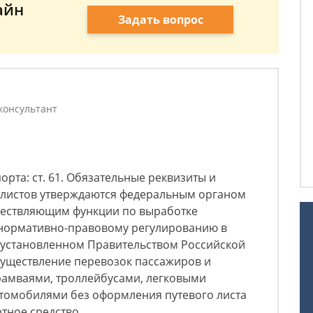
айн
Задать вопрос
консультант
рта: ст. 61. Обязательные реквизиты и
 листов утверждаются федеральным органом
ществляющим функции по выработке
 нормативно-правовому регулированию в
, установленном Правительством Российской
существление перевозок пассажиров и
трамваями, троллейбусами, легковыми
томобилями без оформления путевого листа
тное средство.