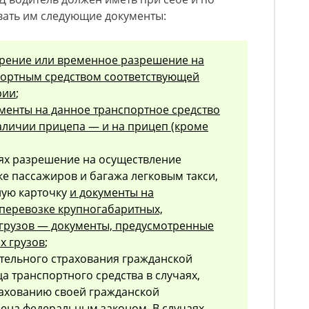
ать им следующие документы:
ерение или временное разрешение на
портным средством соответствующей
рии
;
менты на данное транспортное средство
наличии прицепа — и на прицеп (кроме
ях разрешение на осуществление
ке пассажиров и багажа легковым такси,
ную карточку
и документы на
 перевозке крупногабаритных,
 грузов — документы, предусмотренные
х грузов
;
тельного страхования гражданской
а транспортного средства в случаях,
рахованию своей гражданской
лена федеральным законом. В случаях,