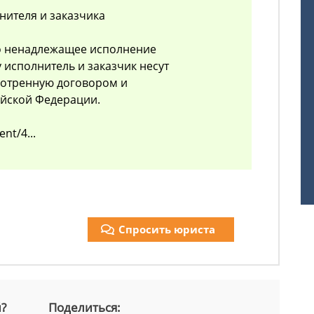
лнителя и заказчика
бо ненадлежащее исполнение
 исполнитель и заказчик несут
мотренную договором и
ийской Федерации.
nt/4...
Спросить юриста
й?
Поделиться: