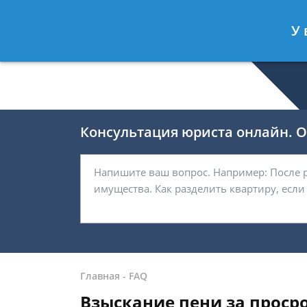
Романов Артём
- Юрист по гражда
У 
Спросить юриста
Консультация юриста онлайн. От
Главная
-
FAQ
Взыскание пени за просро