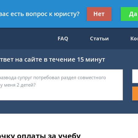
нскому праву
Получите консул
вас есть вопрос к юристу?
Нет
Да
бес
FAQ
Статьи
Ко
вет на сайте в течение 15 минут
чку оплаты за учебу