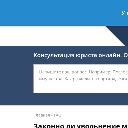
Романов Артём
- Юрист по гражда
У 
Спросить юриста
Консультация юриста онлайн. От
Главная
-
FAQ
Законно ли увольнение м